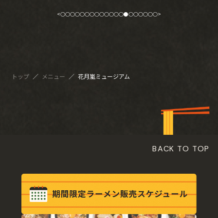
<
○
○
○
○
○
○
○
○
○
○
○
○
○
●
○
○
○
○
○
○
>
トップ
／
メニュー
／
花月嵐ミュージアム
BACK TO TOP