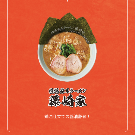
鶏油仕立ての醤油豚骨！