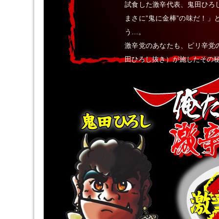
試食した激辛代表、鬼田ひろ
まさに”鬼に金棒”の味だ！
う…。
激辛党のあなたも、ピリ辛党
田ひろし抜き）が施したその