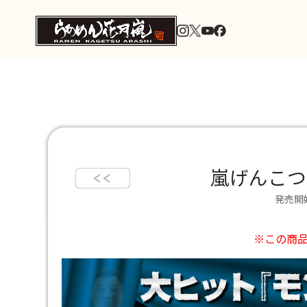
嵐げんこつ
発売開始
※この商