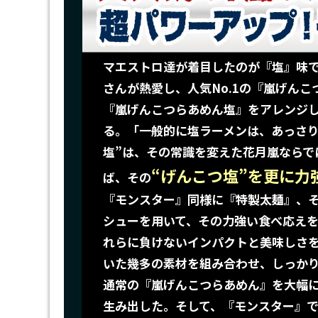
マエストロ達が着目したのが『塩』味
さんが熱愛し、人気No.1の『嵐げん
『嵐げんこつらあめん塩』をアレンジ
る。「一般的に塩ラーメンは、あっさり
塩”は、その常識を変えた花月嵐ならで
“げんこつ塩”を更に力
ば、その
『モンスター』同様に『特製太麺』、
シューを用いて、その力強い食べ応え
れらに負けないインパクトと美味しさ
いた幾多の素材を組み合わせ、しっか
通常の『嵐げんこつらあめん』を大幅
生み出した。そして、『モンスター』