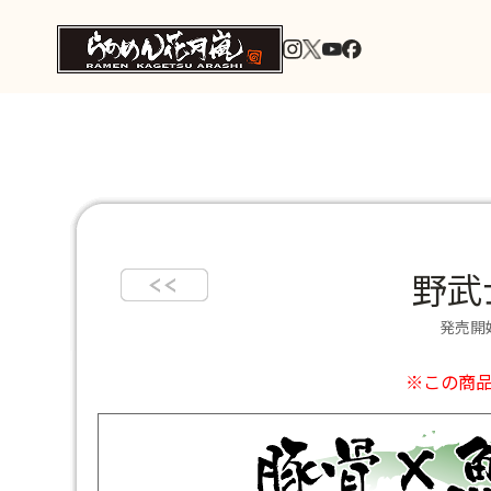
野武
発売開始
※この商