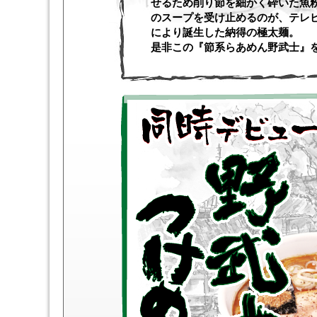
せるため削り節を細かく砕いた魚
のスープを受け止めるのが、テレ
により誕生した納得の極太麺。
是非この『節系らあめん野武士』を