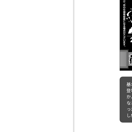
基
登
か
な
っ
し