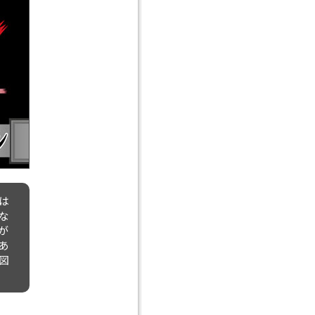
は
な
が
あ
図