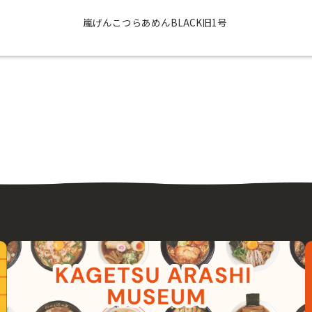
嵐げんこつらあめんBLACK旧1号